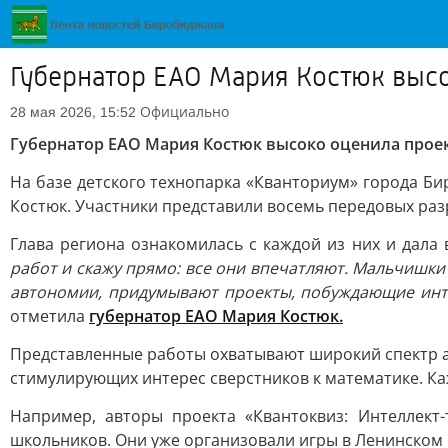
Губернатор ЕАО Мария Костюк выс
Официально
28 мая 2026, 15:52
Губернатор ЕАО Мария Костюк высоко оценила про
На базе детского технопарка «Кванториум» города Б
Костюк. Участники представили восемь передовых раз
Глава региона ознакомилась с каждой из них и дала 
работ и скажу прямо: все они впечатляют. Мальчишки
автономии, придумывают проекты, побуждающие инте
отметила
губернатор ЕАО Мария Костюк.
Представленные работы охватывают широкий спектр ак
стимулирующих интерес сверстников к математике. Ка
Например, авторы проекта «Квантоквиз: Интеллект
школьников. Они уже организовали игры в Ленинском р