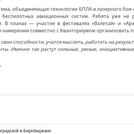
тема, объединяющая технологии БПЛА и лазерного боя
 беспилотных авиационных систем. Ребята уже не р
. В планах — участие в фестивалях «Взлетай» и «Ар
и намерении совместно с Кванториумом организовать 
т свои способности, учатся мыслить, работать на резуль
анты. Именно так растут сильные, умные, инициативны
"
нградской в Биробиджане