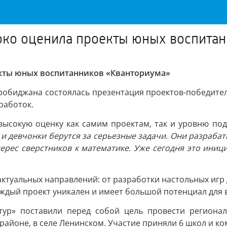
око оценила проекты юных воспитан
екты юных воспитанников «Кванториума»
иробиджана состоялась презентация проектов-победител
работок.
высокую оценку как самим проектам, так и уровню под
 и девчонки берутся за серьезные задачи. Они разраба
рес сверстников к математике. Уже сегодня это иниц
туальных направлений: от разработки настольных игр д
ждый проект уникален и имеет большой потенциал для 
-тур» поставили перед собой цель провести регион
айоне, в селе Ленинском. Участие приняли 6 школ и ко