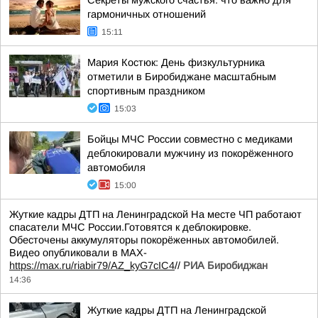
Секреты мужского счастья: что важно для
гармоничных отношений
15:11
Мария Костюк: День физкультурника
отметили в Биробиджане масштабным
спортивным праздником
15:03
Бойцы МЧС России совместно с медиками
деблокировали мужчину из покорёженного
автомобиля
15:00
Жуткие кадры ДТП на Ленинградской На месте ЧП работают
спасатели МЧС России.Готовятся к деблокировке.
Обесточены аккумуляторы покорёженных автомобилей.
Видео опубликовали в МАХ-
https://max.ru/riabir79/AZ_kyG7cIC4
//
РИА Биробиджан
14:36
Жуткие кадры ДТП на Ленинградской