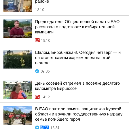
районе
13:10
Председатель Общественной палаты ЕАО
рассказал о подготовке к избирательной
кампании
15:10
Шалом, Биробиджан!. Сегодня четверг — и
он станет самым жарким днем на этой
неделе
09:06
День соседей отгремел в поселке десятого
километра Биршоссе
14:12
В ЕАО почтили память защитников Курской
области и вручили государственную награду
семье погибшего героя
13:34