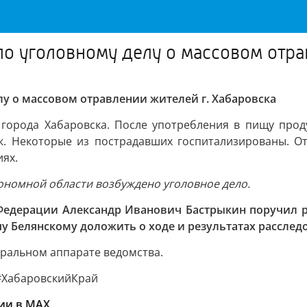
по уголовному делу о массовом отра
лу о массовом отравлении жителей г. Хабаровска
города Хабаровска. После употребления в пищу прод
к. Некоторые из пострадавших госпитализированы. 
ях.
тономной области возбуждено уголовное дело.
 Федерации Александр Иванович Бастрыкин поручил р
 Белянскому доложить о ходе и результатах расследо
тральном аппарате ведомства.
#ХабаровскийКрай
ии в MAХ