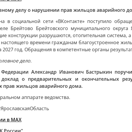
вному делу о нарушении прав жильцов аварийного дом
на в социальной сети «ВКонтакте» поступило обращ
еле Брейтово Брейтовского муниципального округа Я
щие конструкции разрушаются, отопительная система, а
о настоящего времени гражданам благоустроенное жилье
а 2027 год. Обращения в компетентные органы результа
оловное дело.
й Федерации Александр Иванович Бастрыкин поручил
 доклад о предварительных и окончательных резул
 прав жильцов аварийного дома.
тральном аппарате ведомства.
ЯрославскаяОбласть
ии в MAХ
К России"