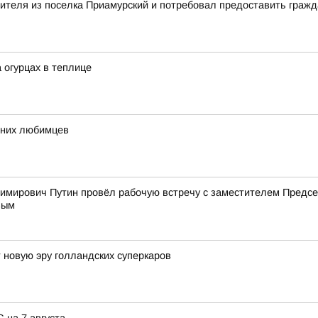
вителя из поселка Приамурский и потребовал предоставить граж
огурцах в теплице
шних любимцев
имирович Путин провёл рабочую встречу с заместителем Пред
вым
 новую эру голландских суперкаров