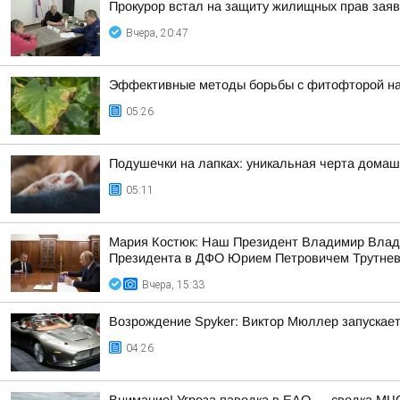
Прокурор встал на защиту жилищных прав зая
Вчера, 20:47
Эффективные методы борьбы с фитофторой на 
05:26
Подушечки на лапках: уникальная черта дома
05:11
Мария Костюк: Наш Президент Владимир Влад
Президента в ДФО Юрием Петровичем Трутне
Вчера, 15:33
Возрождение Spyker: Виктор Мюллер запускает
04:26