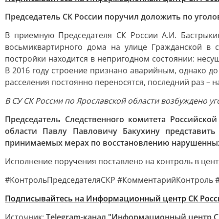
Председатель СК России поручил доложить по уголо
В приемную Председателя СК России А.И. Бастрыки
восьмиквартирного дома на улице Гражданской в с
постройки находится в непригодном состоянии: несу
В 2016 году строение признано аварийным, однако д
расселения постоянно переносятся, последний раз – н
В СУ СК России по Ярославской области возбуждено уг
Председатель Следственного комитета Российско
области Павлу Павловичу Бакухину представить
принимаемых мерах по восстановлению нарушенных
Исполнение поручения поставлено на контроль в цен
#КонтрольПредседателяСКР #КомментарийКонтроль #
Подписывайтесь на Информационный центр СК Росс
Источник:
Telegram-канал "Информационный центр С