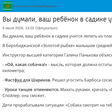
Вы думали, ваш ребёнок в садике уч
Официально
8 июля 2026, 14:02
Вы думали, ваш ребёнок в садике учится лепить из плас
В биробиджанской «Золотой рыбке» малышам средней 
Инструктор высшей категории Галина Панькова объяс
-
«Ой, какая собачка!»
- мысль, которая должна остат
километра;
-
Фастфуд для Шариков.
Решил угостить барбоса сосис
-
Уроки танцев отменяются.
Махать руками, кричать «Г
Спойлер: она сможет.
Дети прорабатывали ситуации: «Собака смотрит на тебя