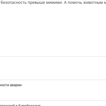
т: безопасность превыше мимими. А помочь животным мо
ности аварии-
нградской в Биробиджане