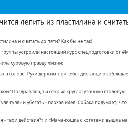
ится лепить из пластилина и считать
тилина и считать до пяти? Как бы не так!
группы устроили настоящий курс спецподготовки от #М
нила суровую правду жизни:
ься в голове. Руки держим при себе, дистанцию соблюд
кой? Поздравляю, ты открыл круглосуточную столовую. Т
уля-гуля» и убегать - плохая идея. Собака подумает, чт
 - твои действия?» и «Мама-кошка с котятами вышла на 