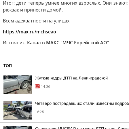
Итог: дети теперь умнее многих взрослых. Они знаю
рюкзак и принести домой.
Всем адекватности на улицах!
https://max.ru/mchseao
Источник:
Канал в МАКС "МЧС Еврейской АО"
ТОП
Жуткие кадры ДТП на Ленинградской
14:36
Четверо пострадавших: стали известны подроб
16:25
Спасатели МЧСЕАО на месте ДТП на ул. Лени