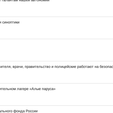
м талантам нашей автономии
и синоптики
чителя, врачи, правительство и полицейские работают на безопа
вительном лагере «Алые паруса»
ального фонда России