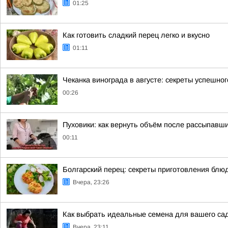
01:25
Как готовить сладкий перец легко и вкусно
01:11
Чеканка винограда в августе: секреты успешно
00:26
Пуховики: как вернуть объём после рассыпавши
00:11
Болгарский перец: секреты приготовления блю
Вчера, 23:26
Как выбрать идеальные семена для вашего сад
Вчера, 23:11