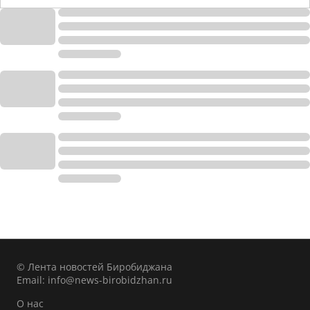
© Лента новостей Биробиджана
Email:
info@news-birobidzhan.ru
О нас