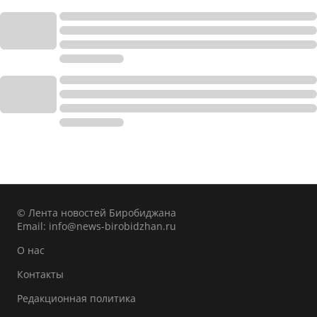
© Лента новостей Биробиджана
Email:
info@news-birobidzhan.ru
О нас
Контакты
Редакционная политика