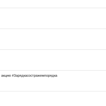
» акцию #Зарядкасостражемпорядка