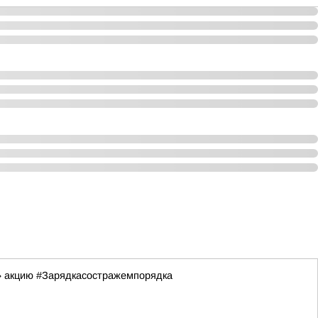
» акцию #Зарядкасостражемпорядка