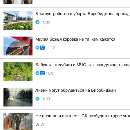
Благоустройство и уборка Биробиджана прохо
10:30
Милая божья коровка не та, кем кажется
11:12
Бабушка, голубика и МЧС: как находчивость с
10:51
Ливни могут обрушиться на Биробиджан
10:39
Не прошло и пяти лет: СК возбудил второе уг
08:09