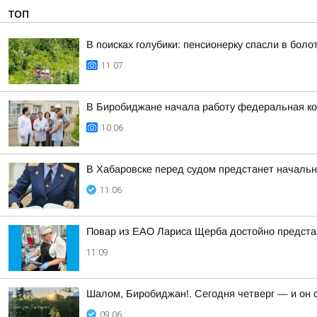
ТОП
В поисках голубики: пенсионерку спасли в бол
11:07
В Биробиджане начала работу федеральная к
10:06
В Хабаровске перед судом предстанет начальн
11:06
Повар из ЕАО Лариса Щерба достойно предста
11:09
Шалом, Биробиджан!. Сегодня четверг — и он 
09:06