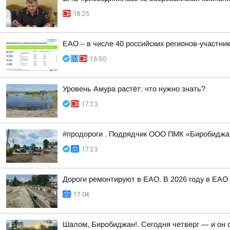
18:25
ЕАО – в числе 40 российских регионов-участн
16:50
Уровень Амура растёт: что нужно знать?
17:23
#продороги . Подрядчик ООО ПМК «Биробиджан
17:23
Дороги ремонтируют в ЕАО. В 2026 году в ЕАО
17:04
Шалом, Биробиджан!. Сегодня четверг — и он 