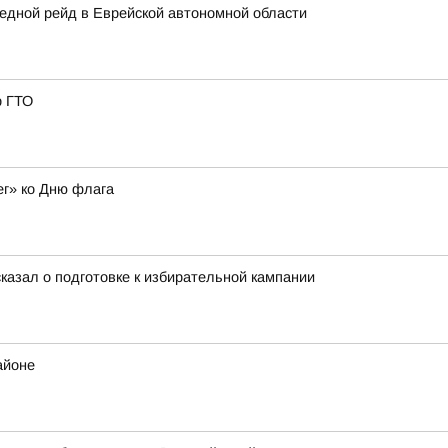
едной рейд в Еврейской автономной области
р ГТО
ег» ко Дню флага
азал о подготовке к избирательной кампании
айоне