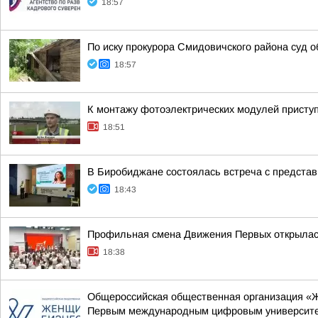
18:57
По иску прокурора Смидовичского района суд о
18:57
К монтажу фотоэлектрических модулей присту
18:51
В Биробиджане состоялась встреча с предст
18:43
Профильная смена Движения Первых открылась
18:38
Общероссийская общественная организация «Ж
Первым международным цифровым университе