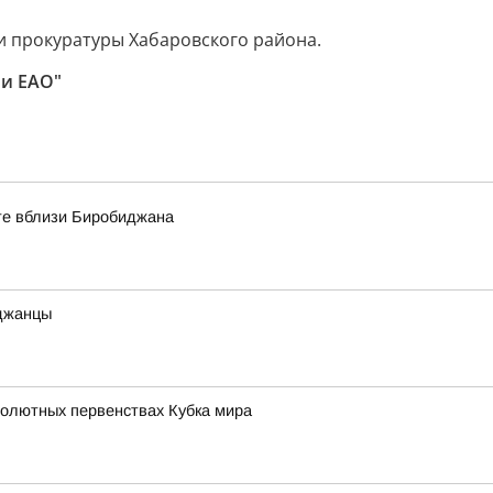
 прокуратуры Хабаровского района.
 и ЕАО"
оте вблизи Биробиджана
иджанцы
солютных первенствах Кубка мира