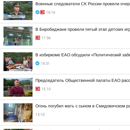
Военные следователи СК России провели очер
16:14
В Биробиджане провели пятый этап детских иг
17:36
В избиркоме ЕАО обсудили «Политический заб
16:31
Председатель Общественной палаты ЕАО расск
15:10
Огонь погубил мать с сыном в Смидовичском р
13:10