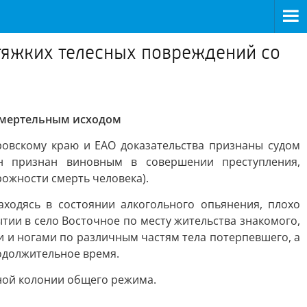
тяжких телесных повреждений со
смертельным исходом
овскому краю и ЕАО доказательства признаны судом
н признан виновным в совершении преступления,
рожности смерть человека).
аходясь в состоянии алкогольного опьянения, плохо
ии в село Восточное по месту жительства знакомого,
 и ногами по различным частям тела потерпевшего, а
одолжительное время.
ной колонии общего режима.