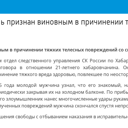
ль признан виновным в причинении 
вным в причинении тяжких телесных повреждений со 
отдел следственного управления СК России по Хабар
иговора в отношении 21-летнего хабаровчанина. О
ичинение тяжкого вреда здоровью, повлекшее по неосто
5 года молодой мужчина узнал, что его знакомый, н
иодически закрывая их на холодном балконе. По прибыт
го злоумышленник нанес многочисленные удары руками
олученных повреждений мужчина скончался спустя непр
лишения свободы с отбыванием наказания в исправитель