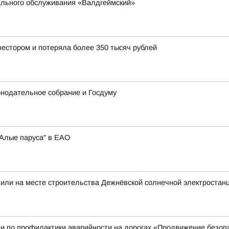
ального обслуживания «Валдгеймский»
естором и потеряла более 350 тысяч рублей
онодательное собрание и Госдуму
"Алые паруса" в ЕАО
пили на месте строительства Дежнёвской солнечной электроста
и по профилактики аварийности на дорогах «Продвижение безоп