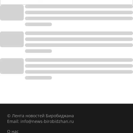
© Лента новостей Биробиджана
Email:
info@news-birobidzhan.ru
О нас