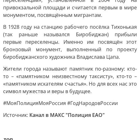
переселенцам», установленной в 2004 году на
привокзальной площади и считается первым в мире
монументом, посвящённым мигрантам.
В 1928 году на станцию рабочего посёлка Тихонькая
(так раньше назывался Биробиджан) прибыли
первые переселенцы. Именно им посвящён этот
бронзовый монумент, выполненный по проекту
биробиджанского художника Владислава Цапа.
Жители города называют памятник по-разному: кто-
то – «памятником неизвестному таксисту», кто-то –
«памятником искателям счастья». Но для всех нас это
символ мужества и веры в будущее.
#МояПолицияМояРоссия #ГодНародовРоссии
Источник:
Канал в МАКС "Полиция ЕАО"
ТОП