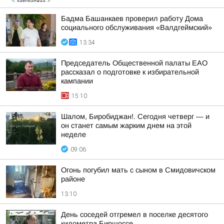
Бадма Башанкаев проверил работу Дома
социального обслуживания «Валдгеймский»
13:34
Председатель Общественной палаты ЕАО
рассказал о подготовке к избирательной
кампании
15:10
Шалом, Биробиджан!. Сегодня четверг — и
он станет самым жарким днем на этой
неделе
09:06
Огонь погубил мать с сыном в Смидовичском
районе
13:10
День соседей отгремел в поселке десятого
километра Биршоссе