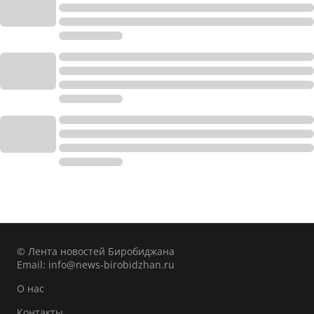
© Лента новостей Биробиджана
Email:
info@news-birobidzhan.ru
О нас
Контакты