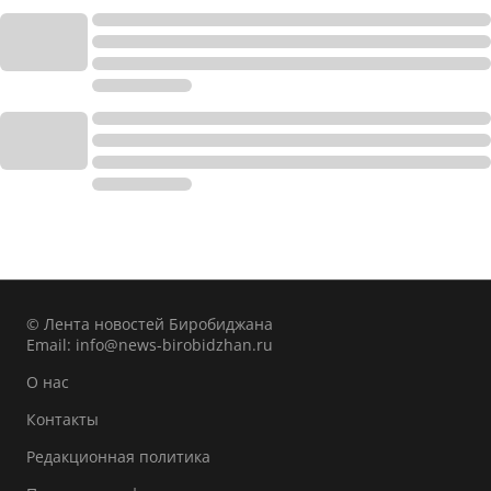
© Лента новостей Биробиджана
Email:
info@news-birobidzhan.ru
О нас
Контакты
Редакционная политика