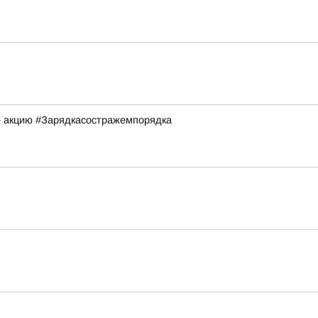
» акцию #Зарядкасостражемпорядка