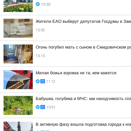
10:30
Жители ЕАО выберут депутатов Госдумы и Зак
13:05
Огонь погубил мать с сыном в Смидовичском р
13:10
Милая божья коровка не та, кем кажется
11:12
Бабушка, голубика и МЧС: как находчивость с
10:51
В активную фазу вошла подготовка города к н