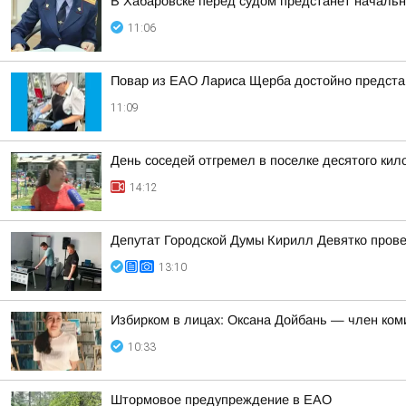
В Хабаровске перед судом предстанет начальн
11:06
Повар из ЕАО Лариса Щерба достойно предста
11:09
День соседей отгремел в поселке десятого ки
14:12
Депутат Городской Думы Кирилл Девятко прове
13:10
Избирком в лицах: Оксана Дойбань — член ком
10:33
Штормовое предупреждение в ЕАО