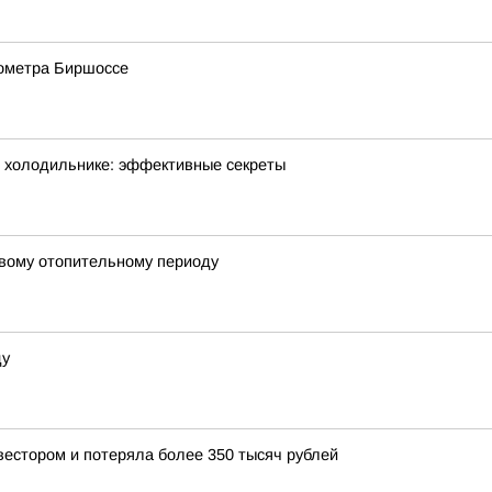
лометра Биршоссе
 в холодильнике: эффективные секреты
овому отопительному периоду
ду
естором и потеряла более 350 тысяч рублей