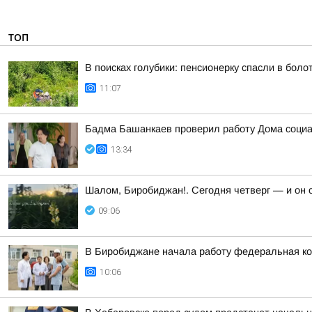
ТОП
В поисках голубики: пенсионерку спасли в бол
11:07
Бадма Башанкаев проверил работу Дома соци
13:34
Шалом, Биробиджан!. Сегодня четверг — и он 
09:06
В Биробиджане начала работу федеральная к
10:06