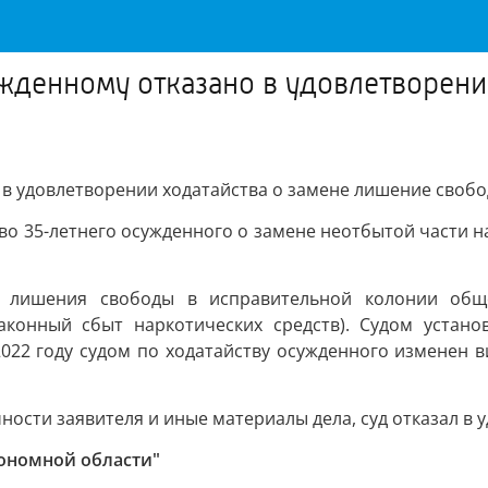
жденному отказано в удовлетворени
 в удовлетворении ходатайства о замене лишение своб
о 35-летнего осужденного о замене неотбытой части на
 лишения свободы в исправительной колонии обще
езаконный сбыт наркотических средств). Судом устан
2022 году судом по ходатайству осужденного изменен 
ности заявителя и иные материалы дела, суд отказал в
тономной области"