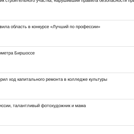
ик строительного участка, нарушивший правила безопасности пр
вила область в конкурсе «Лучший по профессии»
лометра Биршоссе
рил ход капитального ремонта в колледже культуры
иссии, талантливый фотохудожник и мама