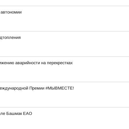
 автономии
одтопления
ижению аварийности на перекрестках
 Международной Премии #МЫВМЕСТЕ!
селе Башмак ЕАО