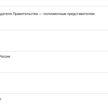
седателя Правительства — полномочным представителем
России
о