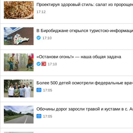
Проектируя здоровый стиль: салат из пророщ
17:12
В Биробиджане открылся туристско-информаци
17:10
«Останови огонь!» — наша общая задача
17:10
Более 500 детей осмотрели федеральные вра
17:05
Обочины дорог заросли травой и кустами в с. 
17:05