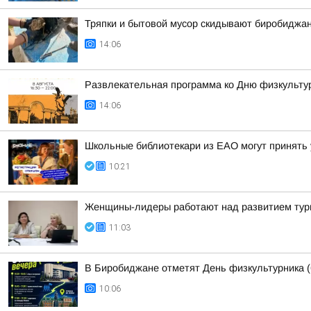
Тряпки и бытовой мусор скидывают биробиджан
14:06
Развлекательная программа ко Дню физкульту
14:06
Школьные библиотекари из ЕАО могут принять 
10:21
Женщины-лидеры работают над развитием ту
11:03
В Биробиджане отметят День физкультурника (
10:06