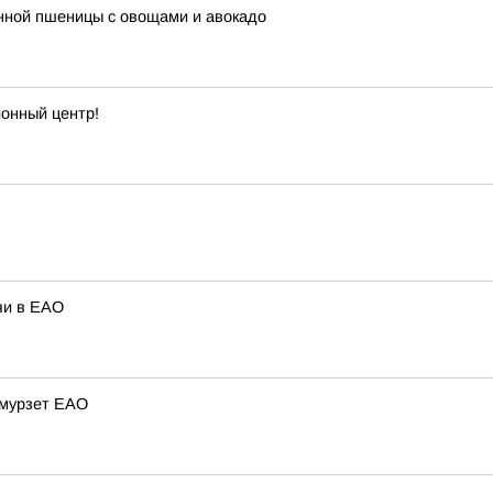
енной пшеницы с овощами и авокадо
онный центр!
чи в ЕАО
Амурзет ЕАО