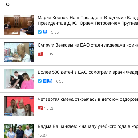
ТОП
Мария Костюк: Наш Президент Владимир Влад
Президента в ДФО Юрием Петровичем Трутне
15:33
Супруги Зенковы из ЕАО стали лидерами номин
15:19
Более 500 детей в ЕАО осмотрели врачи Федер
16:55
Четвертая смена открылась в детском оздоро
16:32
Бадма Башанкаев: к началу учебного года в к
15:37