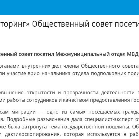
иторинг» Общественный совет посе
венный совет посетил Межмуниципальный отдел МВД
рганами внутренних дел члены Общественного совет
ли участие врио начальника отдела подполковник поли
овышение открытости и прозрачности деятельности 
и работы сотрудников и качеством предоставления гос
осам миграции — одно из самых посещаемых гражда
. Подробные разъяснения дала специалист-эксперт от
кже была затронута тема государственной пошлины. О
 дактилоскопирования, которая используется в ра