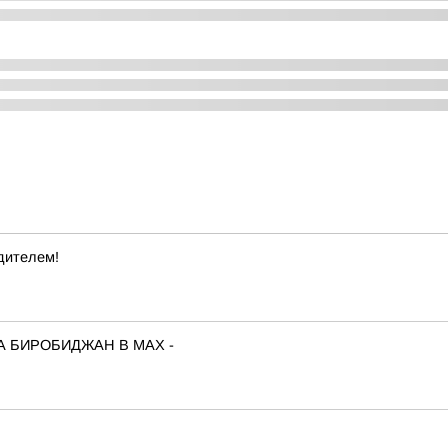
дителем!
А БИРОБИДЖАН В МАХ -