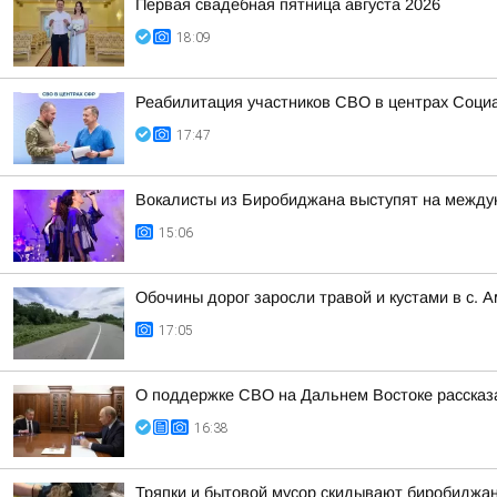
Первая свадебная пятница августа 2026
18:09
Реабилитация участников СВО в центрах Соци
17:47
Вокалисты из Биробиджана выступят на между
15:06
Обочины дорог заросли травой и кустами в с. 
17:05
О поддержке СВО на Дальнем Востоке рассказ
16:38
Тряпки и бытовой мусор скидывают биробиджан