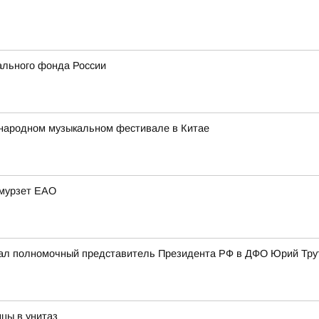
ального фонда России
народном музыкальном фестивале в Китае
Амурзет ЕАО
ал полномочный представитель Президента РФ в ДФО Юрий Трут
цы в унитаз