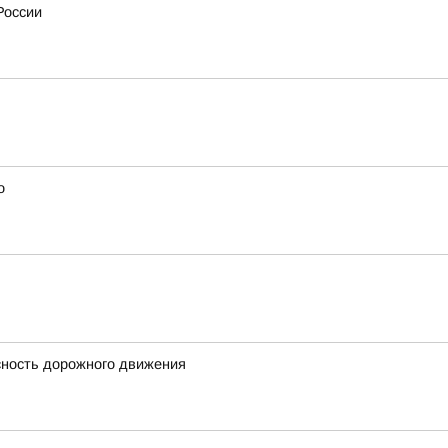
России
о
сность дорожного движения