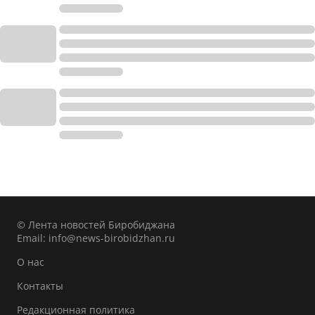
© Лента новостей Биробиджана
Email:
info@news-birobidzhan.ru
О нас
Контакты
Редакционная политика