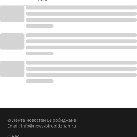
© Лента новостей Биробиджана
Email:
info@news-birobidzhan.ru
О нас