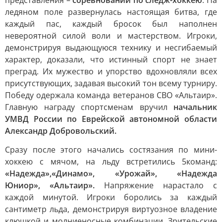
представления –
соревнований по следж-хоккею
. На
ледяном поле развернулась настоящая битва, где
каждый пас, каждый бросок был наполнен
невероятной силой воли и мастерством. Игроки,
демонстрируя выдающуюся технику и несгибаемый
характер, доказали, что истинный спорт не знает
преград. Их мужество и упорство вдохновляли всех
присутствующих, задавая высокий тон всему турниру.
Победу одержала команда ветеранов СВО «Альтаир».
Главную награду спортсменам вручил
начальник
УМВД России по Еврейской автономной области
Александр Добровольский.
Сразу после этого начались состязания по мини-
хоккею с мячом, на льду встретились 5команд:
«Надежда»,«Динамо», «Урожай», «Надежда
Юниор», «Альтаир».
Напряжение нарастало с
каждой минутой. Игроки боролись за каждый
сантиметр льда, демонстрируя виртуозное владение
клюшкой и молниеносные комбинации. Зрительские