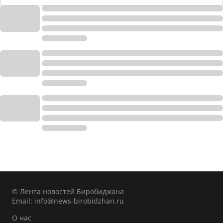
© Лента новостей Биробиджана
Email:
info@news-birobidzhan.ru
О нас