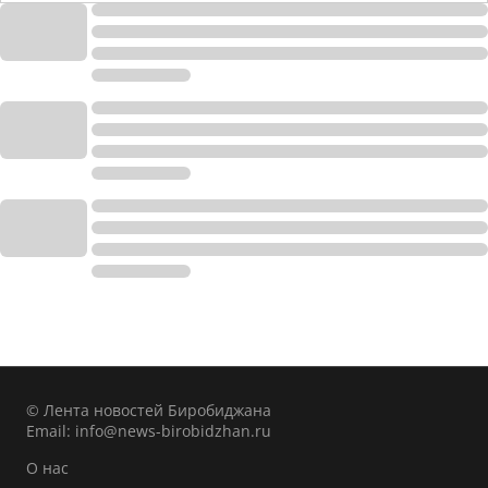
© Лента новостей Биробиджана
Email:
info@news-birobidzhan.ru
О нас