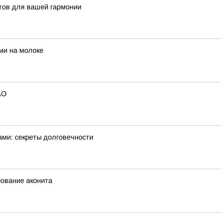
тов для вашей гармонии
ми на молоке
АО
ами: секреты долговечности
рование аконита