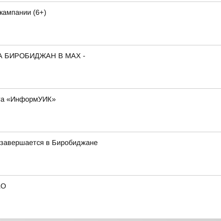
кампании (6+)
А БИРОБИДЖАН В МАХ -
кта «ИнформУИК»
у завершается в Биробиджане
АО