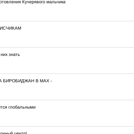
иготовления Кучерявого мальчика
ПИСЧИКАМ
 них знать
А БИРОБИДЖАН В МАХ -
ятся глобальными
онный центр!