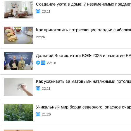
Создание уюта в доме: 7 незаменимых предме
23:11
Как приготовить потрясающие оладьи с яблока
22:26
Дальний Восток: итоги ВЭФ-2025 и развитие Е
22:18
Как ухаживать за матовыми натяжными потолк
22:11
Уникальный мир борца северного: опасное оча
21:26