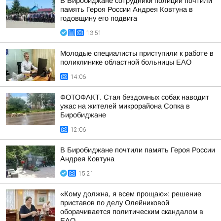
В Биробиджане сотрудники полиции почтили
память Героя России Андрея Ковтуна в
годовщину его подвига
13:51
Молодые специалисты приступили к работе в
поликлинике областной больницы ЕАО
14:06
ФОТОФАКТ. Стая бездомных собак наводит
ужас на жителей микрорайона Сопка в
Биробиджане
12:06
В Биробиджане почтили память Героя России
Андрея Ковтуна
15:21
«Кому должна, я всем прощаю»: решение
приставов по делу Олейниковой
оборачивается политическим скандалом в
ЕАО