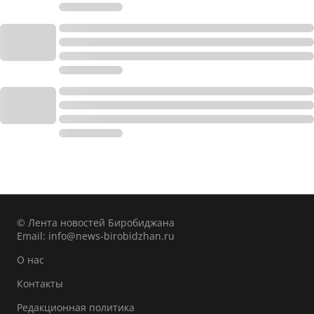
© Лента новостей Биробиджана
Email:
info@news-birobidzhan.ru
О нас
Контакты
Редакционная политика